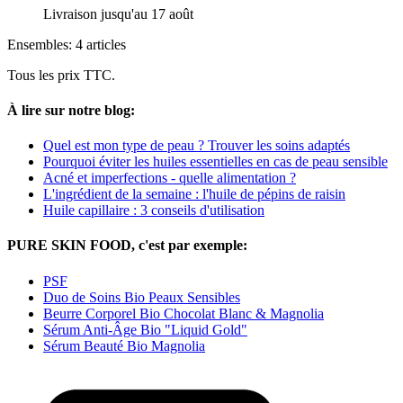
Livraison jusqu'au 17 août
Ensembles: 4 articles
Tous les prix TTC.
À lire sur notre blog:
Quel est mon type de peau ? Trouver les soins adaptés
Pourquoi éviter les huiles essentielles en cas de peau sensible
Acné et imperfections - quelle alimentation ?
L'ingrédient de la semaine : l'huile de pépins de raisin
Huile capillaire : 3 conseils d'utilisation
PURE SKIN FOOD, c'est par exemple:
PSF
Duo de Soins Bio Peaux Sensibles
Beurre Corporel Bio Chocolat Blanc & Magnolia
Sérum Anti-Âge Bio "Liquid Gold"
Sérum Beauté Bio Magnolia