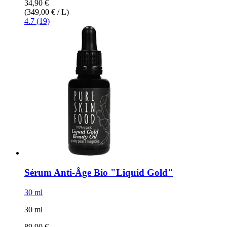
34,90 €
(349,00 € / L)
4.7 (19)
Sérum Anti-​Âge Bio "Liquid Gold"
30 ml
30 ml
89,90 €