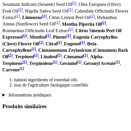
[2]
Sesamum Indicum (Sesame) Seed Oil
, Olea Europaea (Olive)
[2]
[2]
Fruit Oil
, Nigella Sativa Seed Oil
, Calendula Officinalis Flower
[2]
[1]
[2]
Extract
,
Limonene
, Citrus Lemon Peel Oil
, Helianthus
[2]
[2]
Annus (Sunflower) Seed Oil
,
Mentha Piperita Oil
,
[2]
Rosmarinus Officinalis Leaf Extract
,
Citrus Sinensis Peel Oil
[2]
[1]
[1]
Expressed
,
Menthol
,
Pinene
,
Eugenia Caryophyllus
[2]
[1]
[1]
(Clove) Flower Oil
,
Citral
,
Eugenol
,
Beta-
[1]
Caryophyllene
,
Cinnamomum Zeylanicum (Cinnamon) Bark
[2]
[1]
[1]
[1]
Oil
,
Terpineol
,
Linalool
,
Cinnamal
,
Alpha-
[1]
[1]
[1]
[1]
Terpinene
,
Terpinolene
,
Geraniol
,
Geranyl Acetate
,
[1]
Carvone
natural ingredients of essential oils
issu de l'agriculture biologique contrôlée
Informations juridiques
Produits similaires