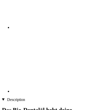
Description
Das Bio-Dentalöl hebt deine